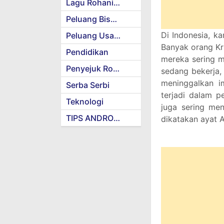
Lagu Rohani Kristen
Peluang Bisnis
Di Indonesia, k
Peluang Usaha
Banyak orang Kr
Pendidikan
mereka sering m
Penyejuk Rohani
sedang bekerja,
meninggalkan im
Serba Serbi
terjadi dalam pe
Teknologi
juga sering me
TIPS ANDROID
dikatakan ayat 