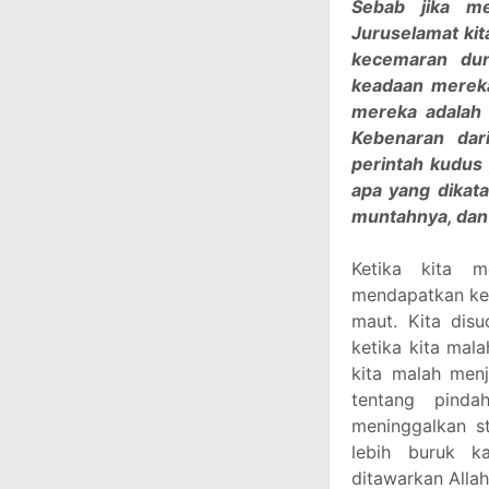
Sebab jika m
Juruselamat kit
kecemaran duni
keadaan mereka
mereka adalah 
Kebenaran dar
perintah kudus
apa yang dikata
muntahnya, dan 
Ketika kita m
mendapatkan kes
maut. Kita dis
ketika kita mal
kita malah menj
tentang pind
meninggalkan st
lebih buruk k
ditawarkan Allah