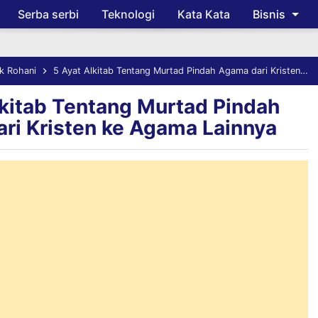
Serba serbi
Teknologi
Kata Kata
Bisnis
Skip to main content
k Rohani
5 Ayat Alkitab Tentang Murtad Pindah Agama dari Kristen ke Agama Lainnya
lkitab Tentang Murtad Pindah
ri Kristen ke Agama Lainnya