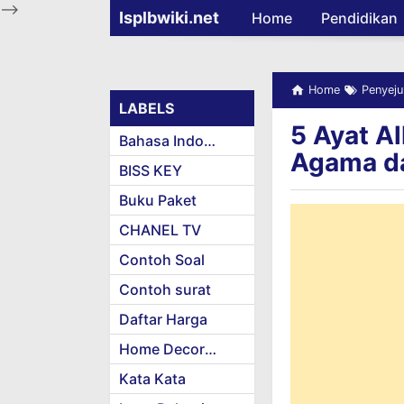
-->
Isplbwiki.net
Home
Pendidikan
Home
Penyeju
LABELS
5 Ayat A
Bahasa Indonesia
Agama da
BISS KEY
Buku Paket
CHANEL TV
Contoh Soal
Contoh surat
Daftar Harga
Home Decoration
Kata Kata