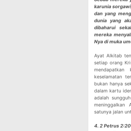
karunia sorgaw
dan yang menge
dunia yang ak
dibaharui seka
mereka menyali
Nya di muka u
Ayat Alkitab t
setiap orang Kr
mendapatkan k
keselamatan ter
bukan hanya sek
dalam kartu iden
adalah sungguh
meninggalkan 
satunya jalan u
4. 2 Petrus 2:2