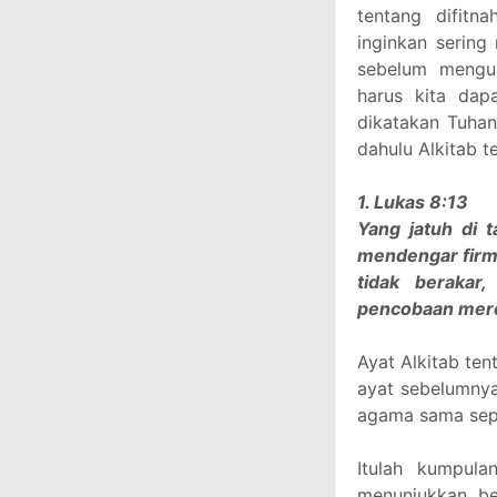
tentang difit
inginkan serin
sebelum mengu
harus kita dap
dikatakan Tuhan
dahulu Alkitab t
1. Lukas 8:13
Yang jatuh di t
mendengar firma
tidak berakar
pencobaan mer
Ayat Alkitab te
ayat sebelumnya
agama sama sepe
Itulah kumpula
menunjukkan be