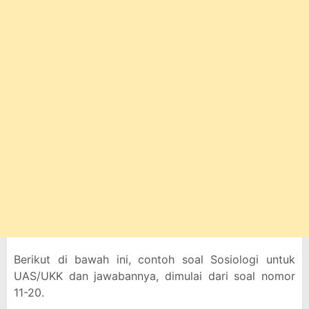
Berikut di bawah ini, contoh soal Sosiologi untuk
UAS/UKK dan jawabannya, dimulai dari soal nomor
11-20.