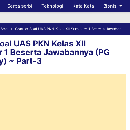
Serba serbi
Teknologi
Kata Kata
Bisnis
Skip to main content
 Soal
Contoh Soal UAS PKN Kelas XII Semester 1 Beserta Jawabannya (PG dan Essay) ~ Part-3
oal UAS PKN Kelas XII
 1 Beserta Jawabannya (PG
y) ~ Part-3