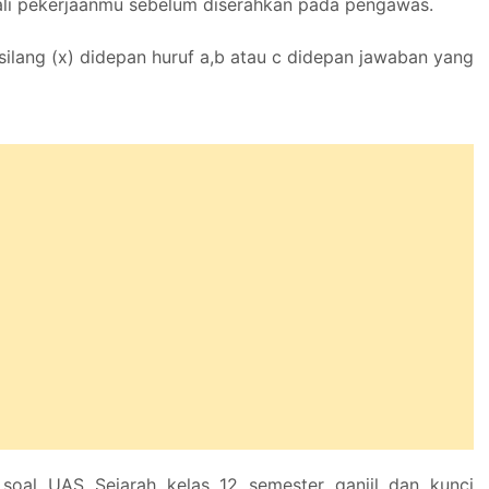
ali pekerjaanmu sebelum diserahkan pada pengawas.
 silang (x) didepan huruf a,b atau c didepan jawaban yang
 soal UAS Sejarah kelas 12 semester ganjil dan kunci