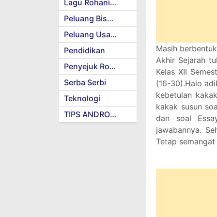
Lagu Rohani Kristen
Peluang Bisnis
Peluang Usaha
Masih berbentuk
Pendidikan
Akhir Sejarah t
Penyejuk Rohani
Kelas XII Semes
Serba Serbi
(16-30).Halo ad
kebetulan kakak
Teknologi
kakak susun soa
TIPS ANDROID
dan soal Essa
jawabannya. Seh
Tetap semangat 