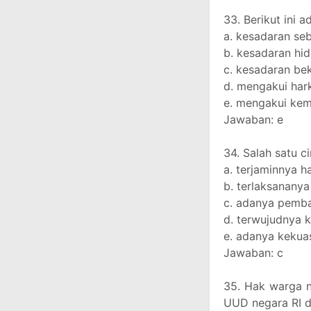
33. Berikut ini a
a. kesadaran se
b. kesadaran hi
c. kesadaran be
d. mengakui har
e. mengakui kem
Jawaban: e
34. Salah satu c
a. terjaminnya 
b. terlaksanany
c. adanya pemb
d. terwujudnya k
e. adanya kekua
Jawaban: c
35. Hak warga n
UUD negara RI da