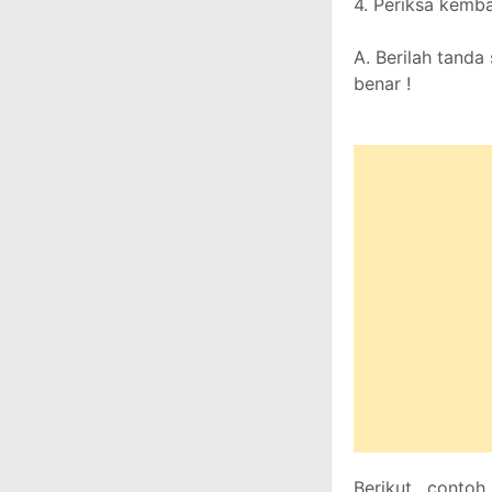
4. Periksa kemb
A. Berilah tanda
benar !
Berikut, contoh