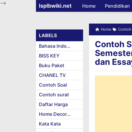
-->
Isplbwiki.net
Home
Pendidikan
Home
Contoh
LABELS
Contoh S
Bahasa Indonesia
Semester
BISS KEY
dan Essa
Buku Paket
CHANEL TV
Contoh Soal
Contoh surat
Daftar Harga
Home Decoration
Kata Kata