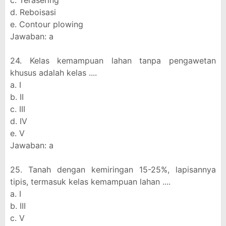
c. Terasering
d. Reboisasi
e. Contour plowing
Jawaban: a
24. Kelas kemampuan lahan tanpa pengawetan
khusus adalah kelas ....
a. I
b. II
c. III
d. IV
e. V
Jawaban: a
25. Tanah dengan kemiringan 15-25%, lapisannya
tipis, termasuk kelas kemampuan lahan ....
a. I
b. III
c. V