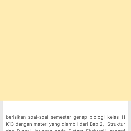
berisikan soal-soal semester genap biologi kelas 11
K13 dengan materi yang diambil dari Bab 2, "Struktur