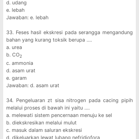
d. udang
e. lebah
Jawaban: e. lebah
33. Feses hasil ekskresi pada serangga mengandung
bahan yang kurang toksik berupa ….
a. urea
b. CO
2
c. ammonia
d. asam urat
e. garam
Jawaban: d. asam urat
34. Pengeluaran zt sisa nitrogen pada cacing pipih
melalui proses di bawah ini yaitu ….
a. melewati sistem pencernaan menuju ke sel
b. diekskresikan melalui mulut
c. masuk dalam saluran ekskresi
d. dikeluarkan lewat lubang nefridiofora