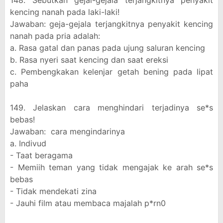
148. Sebutkan gejal-gejala terjangkitnya penyakit
kencing nanah pada laki-laki!
Jawaban: geja-gejala terjangkitnya penyakit kencing
nanah pada pria adalah:
a. Rasa gatal dan panas pada ujung saluran kencing
b. Rasa nyeri saat kencing dan saat ereksi
c. Pembengkakan kelenjar getah bening pada lipat
paha
149. Jelaskan cara menghindari terjadinya se*s
bebas!
Jawaban: cara mengindarinya
a. Indivud
- Taat beragama
- Memiih teman yang tidak mengajak ke arah se*s
bebas
- Tidak mendekati zina
- Jauhi film atau membaca majalah p*rn0