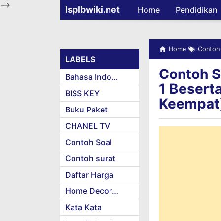
-->
Isplbwiki.net
Home
Pendidikan
Home
Contoh
LABELS
Contoh S
Bahasa Indonesia
1 Besert
BISS KEY
Keempat
Buku Paket
CHANEL TV
Contoh Soal
Contoh surat
Daftar Harga
Home Decoration
Kata Kata