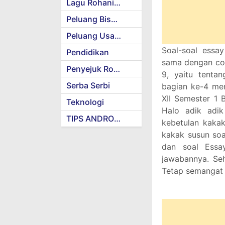
Lagu Rohani Kristen
Peluang Bisnis
Peluang Usaha
Soal-soal essay
Pendidikan
sama dengan con
Penyejuk Rohani
9, yaitu tentan
Serba Serbi
bagian ke-4 mer
XII Semester 1 
Teknologi
Halo adik adi
TIPS ANDROID
kebetulan kakak
kakak susun soa
dan soal Essa
jawabannya. Seh
Tetap semangat 