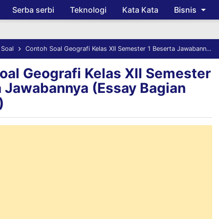
Serba serbi
Teknologi
Kata Kata
Bisnis
Skip to main content
 Soal
Contoh Soal Geografi Kelas XII Semester 1 Beserta Jawabannya (Essay Bagian Keempat)
oal Geografi Kelas XII Semester
a Jawabannya (Essay Bagian
)