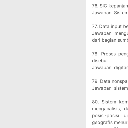
76. SIG kepanjang
Jawaban: Sistem
77. Data input be
Jawaban: mengu
dari bagian sum
78. Proses peng
disebut ....
Jawaban: digitas
79. Data nonspasi
Jawaban: sistem
80. Sistem ko
menganalisis, 
posisi-posisi
geografis menurut