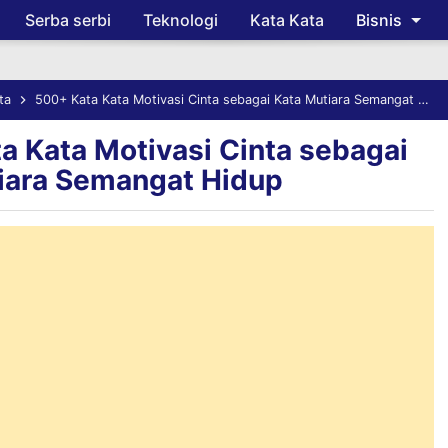
Serba serbi
Teknologi
Kata Kata
Bisnis
Skip to main content
ta
500+ Kata Kata Motivasi Cinta sebagai Kata Mutiara Semangat Hidup
a Kata Motivasi Cinta sebagai
iara Semangat Hidup