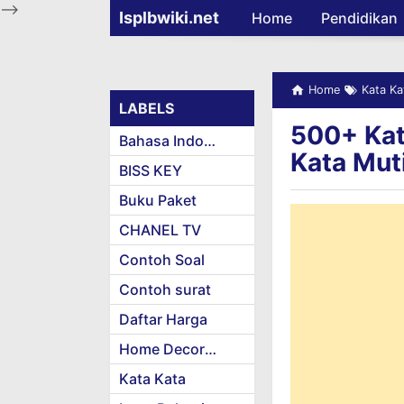
-->
Isplbwiki.net
Home
Pendidikan
Home
Kata Ka
LABELS
500+ Kat
Bahasa Indonesia
Kata Mut
BISS KEY
Buku Paket
CHANEL TV
Contoh Soal
Contoh surat
Daftar Harga
Home Decoration
Kata Kata