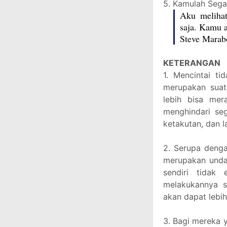
5. Kamulah Sega
Aku melihat
saja. Kamu a
Steve Marab
KETERANGAN
1. Mencintai ti
merupakan suatu
lebih bisa mer
menghindari seg
ketakutan, dan l
2. Serupa denga
merupakan undan
sendiri tidak
melakukannya s
akan dapat lebi
3. Bagi mereka 