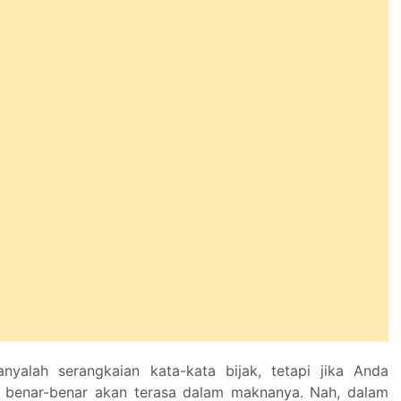
nyalah serangkaian kata-kata bijak, tetapi jika Anda
u benar-benar akan terasa dalam maknanya. Nah, dalam