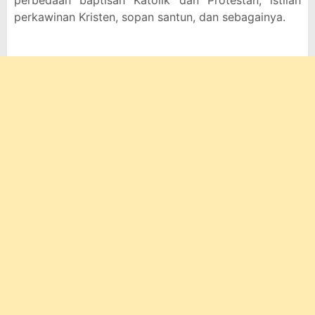
perbedaan baptisan Katolik dan Protestan, istilah
perkawinan Kristen, sopan santun, dan sebagainya.