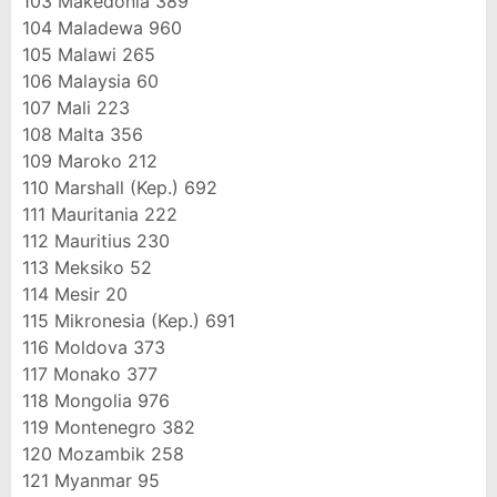
103
Makedonia
389
104
Maladewa
960
105
Malawi
265
106
Malaysia
60
107
Mali
223
108
Malta
356
109
Maroko
212
110
Marshall (Kep.)
692
111
Mauritania
222
112
Mauritius
230
113
Meksiko
52
114
Mesir
20
115
Mikronesia (Kep.)
691
116
Moldova
373
117
Monako
377
118
Mongolia
976
119
Montenegro
382
120
Mozambik
258
121
Myanmar
95