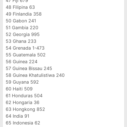
47
Fiji
679
48
Filipina
63
49
Finlandia
358
50
Gabon
241
51
Gambia
220
52
Georgia
995
53
Ghana
233
54
Grenada
1-473
55
Guatemala
502
56
Guinea
224
57
Guinea Bissau
245
58
Guinea Khatulistiwa
240
59
Guyana
592
60
Haiti
509
61
Honduras
504
62
Hongaria
36
63
Hongkong
852
64
India
91
65
Indonesia
62