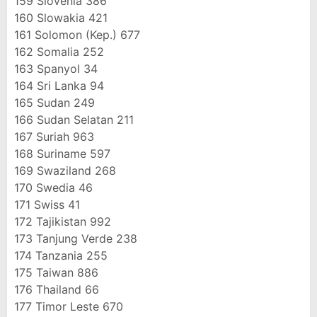
159
Slovenia
386
160
Slowakia
421
161
Solomon (Kep.)
677
162
Somalia
252
163
Spanyol
34
164
Sri Lanka
94
165
Sudan
249
166
Sudan Selatan
211
167
Suriah
963
168
Suriname
597
169
Swaziland
268
170
Swedia
46
171
Swiss
41
172
Tajikistan
992
173
Tanjung Verde
238
174
Tanzania
255
175
Taiwan
886
176
Thailand
66
177
Timor Leste
670