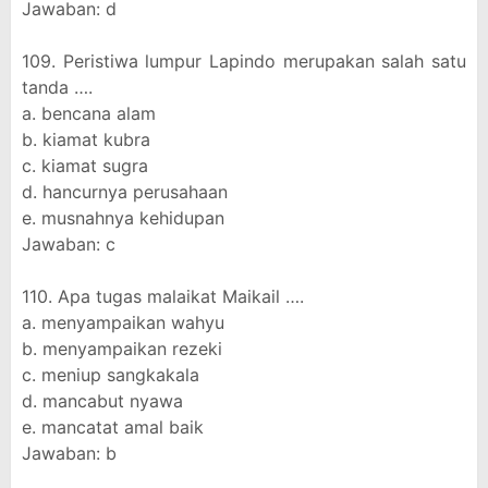
Jawaban: d
109. Peristiwa lumpur Lapindo merupakan salah satu
tanda ….
a. bencana alam
b. kiamat kubra
c. kiamat sugra
d. hancurnya perusahaan
e. musnahnya kehidupan
Jawaban: c
110. Apa tugas malaikat Maikail ….
a. menyampaikan wahyu
b. menyampaikan rezeki
c. meniup sangkakala
d. mancabut nyawa
e. mancatat amal baik
Jawaban: b