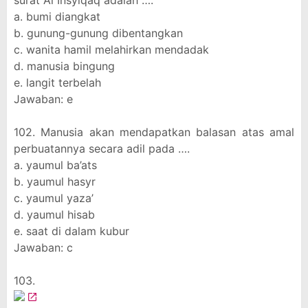
surat Al Insyiqaq adalah ….
a. bumi diangkat
b. gunung-gunung dibentangkan
c. wanita hamil melahirkan mendadak
d. manusia bingung
e. langit terbelah
Jawaban: e
102. Manusia akan mendapatkan balasan atas amal
perbuatannya secara adil pada ….
a. yaumul ba’ats
b. yaumul hasyr
c. yaumul yaza’
d. yaumul hisab
e. saat di dalam kubur
Jawaban: c
103.