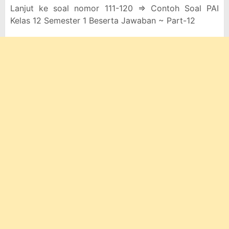
Lanjut ke soal nomor 111-120 => Contoh Soal PAI
Kelas 12 Semester 1 Beserta Jawaban ~ Part-12