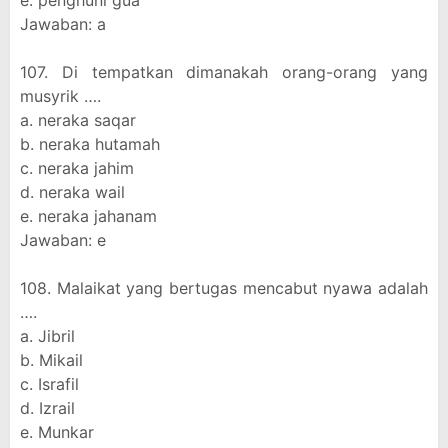
e. penghuni gua
Jawaban: a
107. Di tempatkan dimanakah orang-orang yang
musyrik ….
a. neraka saqar
b. neraka hutamah
c. neraka jahim
d. neraka wail
e. neraka jahanam
Jawaban: e
108. Malaikat yang bertugas mencabut nyawa adalah
….
a. Jibril
b. Mikail
c. Israfil
d. Izrail
e. Munkar