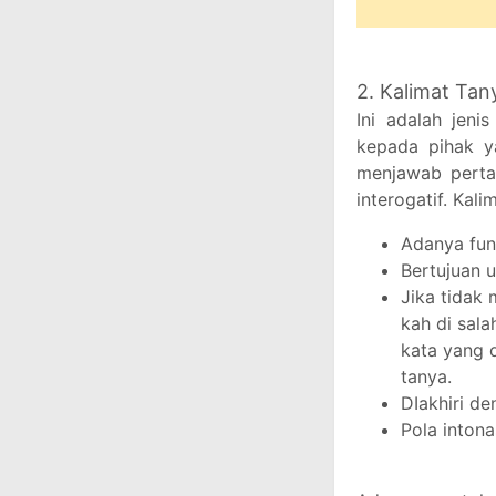
2. Kalimat Tan
Ini adalah jeni
kepada pihak y
menjawab pertan
interogatif. Kali
Adanya fung
Bertujuan 
Jika tidak
kah di sala
kata yang d
tanya.
DIakhiri d
Pola inton