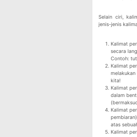
Selain ciri, ka
jenis-jenis kalim
Kalimat per
secara lan
Contoh: tut
Kalimat per
melakukan s
kita!
Kalimat per
dalam bentu
(bermaksu
Kalimat pe
pembiaran):
atas sebua
Kalimat per