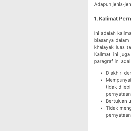
Adapun jenis-jen
1. Kalimat Per
Ini adalah kali
biasanya dalam 
khalayak luas t
Kalimat ini juga
paragraf ini ada
Diakhiri de
Mempunyai p
tidak dileb
pernyataan
Bertujuan 
Tidak meng
pernyataan