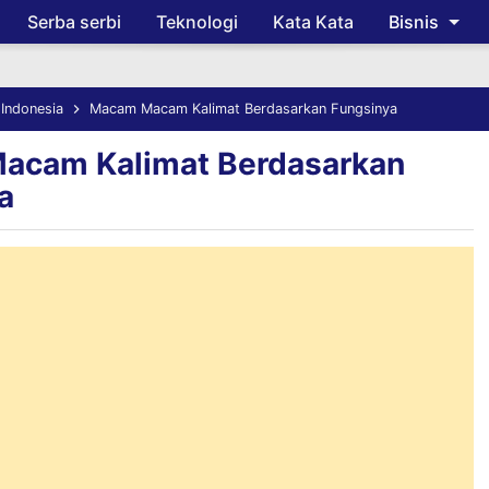
Serba serbi
Teknologi
Kata Kata
Bisnis
Skip to main content
Indonesia
Macam Macam Kalimat Berdasarkan Fungsinya
acam Kalimat Berdasarkan
a