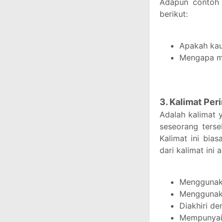
Adapun contoh 
berikut:
Apakah kau
Mengapa m
3. Kalimat Per
Adalah kalimat 
seseorang terse
Kalimat ini bias
dari kalimat ini 
Menggunaka
Menggunaka
Diakhiri d
Mempunyai 