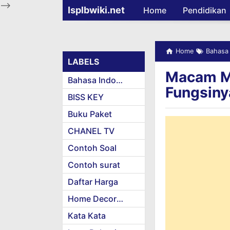
-->
Isplbwiki.net
Home
Pendidikan
Home
Bahasa 
LABELS
Macam M
Bahasa Indonesia
Fungsiny
BISS KEY
Buku Paket
CHANEL TV
Contoh Soal
Contoh surat
Daftar Harga
Home Decoration
Kata Kata