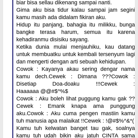
biar bisa sellau dikenang sampai nanti.
Gima aku bisa tidur kalau sampai jam segini
kamu masih ada didalam fikiran aku.
Hidup itu panjang, bahagia itu milikku, bunga
bangke terasa harum, semua itu karena
kehadiranmu disisiku sayang.
Ketika dunia mulai menjauhiku, kau datang
untuk membuatku untuk kembali tersenyum lagi
dan mengerti dengan arti sebuah kehidupan.
Cowok : Kayanya akau sering dengar nama
kamu dech.
Cewek : Dimana ???
Cowok :
Disetiap Doa-doaku !!!
Cewek :
Haaaaaa @@#$^%$
Cowok : Aku boleh lihat puggung kamu gak ??
Cewek : Emank knapa ama punggung
aku.
Cowok : Aku cuma pengen mastiin kamu
tuh manusia apa malaikat !!
Cewek : !@#$%^&*(
Kamu tuh kelwatan banget tau gak, soalnya
kamu tuh udah bikin aku jatuh CINTA sama