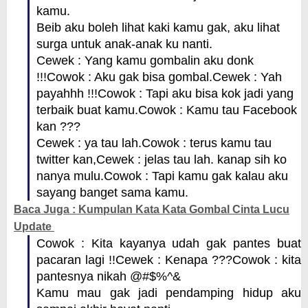
kamu.
Beib aku boleh lihat kaki kamu gak, aku lihat
surga untuk anak-anak ku nanti.
Cewek : Yang kamu gombalin aku donk
!!!
Cowok : Aku gak bisa gombal.
Cewek : Yah
payahhh !!!
Cowok : Tapi aku bisa kok jadi yang
terbaik buat kamu.
Cowok : Kamu tau Facebook
kan ???
Cewek : ya tau lah.
Cowok : terus kamu tau
twitter kan,
Cewek : jelas tau lah. kanap sih ko
nanya mulu.
Cowok : Tapi kamu gak kalau aku
sayang banget sama kamu.
Baca Juga : Kumpulan Kata Kata Gombal Cinta Lucu
Update
Cowok : Kita kayanya udah gak pantes buat
pacaran lagi !!
Cewek : Kenapa ???
Cowok : kita
pantesnya nikah @#$%^&
Kamu mau gak jadi pendamping hidup aku