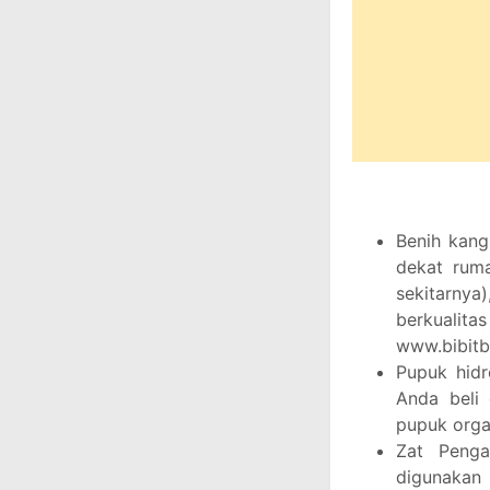
Benih kang
dekat ruma
sekitarny
berkualita
www.bibit
Pupuk hidr
Anda beli
pupuk organ
Zat Penga
digunakan