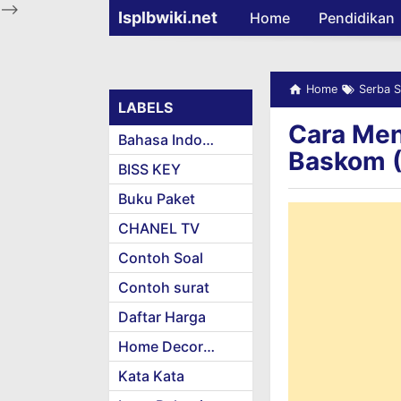
-->
Isplbwiki.net
Home
Pendidikan
Home
Serba S
LABELS
Cara Men
Bahasa Indonesia
Baskom (
BISS KEY
Buku Paket
CHANEL TV
Contoh Soal
Contoh surat
Daftar Harga
Home Decoration
Kata Kata