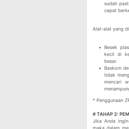
sudah past
cepat ber
Alat-alat yang d
Besek plas
kecil di 
besar.
Baskom den
tidak meng
mencari w
menampung
* Penggunaan ZP
# TAHAP 2: PE
Jika Anda ingi
maka dalam men