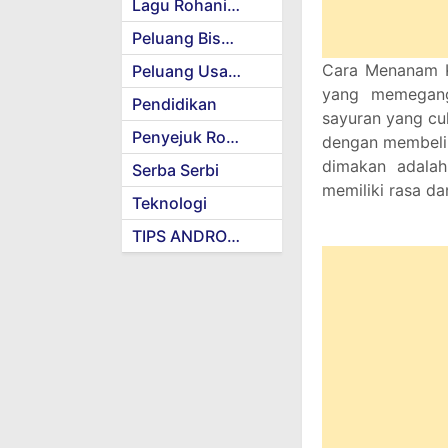
Lagu Rohani Kristen
Peluang Bisnis
Cara Menanam K
Peluang Usaha
yang memegang
Pendidikan
sayuran yang cu
Penyejuk Rohani
dengan membeli 
dimakan adalah
Serba Serbi
memiliki rasa da
Teknologi
TIPS ANDROID