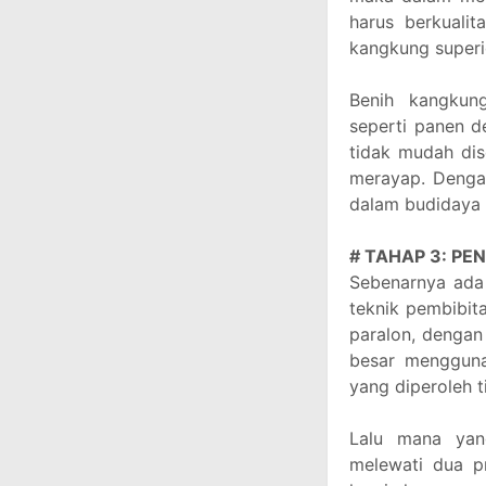
harus berkuali
kangkung superi
Benih kangkun
seperti panen d
tidak mudah dis
merayap. Dengan
dalam budidaya 
# TAHAP 3: PE
Sebenarnya ada
teknik pembibit
paralon, dengan
besar mengguna
yang diperoleh t
Lalu mana yang
melewati dua p