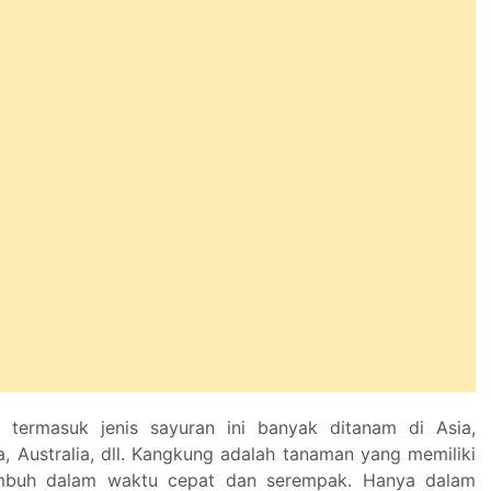
termasuk jenis sayuran ini banyak ditanam di Asia,
a, Australia, dll. Kangkung adalah tanaman yang memiliki
buh dalam waktu cepat dan serempak. Hanya dalam