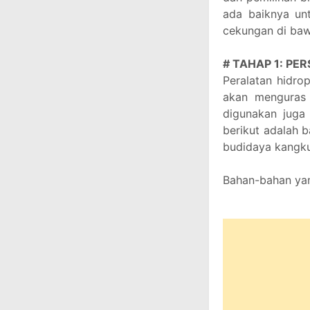
ada baiknya un
cekungan di bawa
# TAHAP 1: PE
Peralatan hidro
akan menguras
digunakan juga 
berikut adalah 
budidaya kangku
Bahan-bahan yan