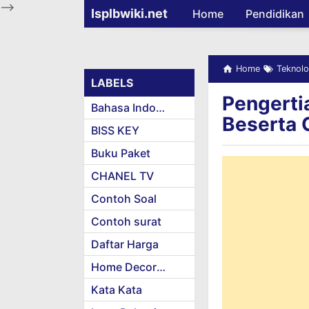
-->
Isplbwiki.net
Home
Pendidikan
Home
Teknolo
LABELS
Pengerti
Bahasa Indonesia
Beserta 
BISS KEY
Buku Paket
CHANEL TV
Contoh Soal
Contoh surat
Daftar Harga
Home Decoration
Kata Kata