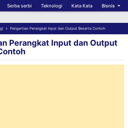
Serba serbi
Teknologi
Kata Kata
Bisnis
Skip to main content
gi
Pengertian Perangkat Input dan Output Beserta Contoh
an Perangkat Input dan Output
Contoh