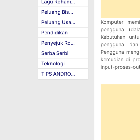
Lagu Rohani Kristen
Peluang Bisnis
Komputer memil
Peluang Usaha
pengguna (dal
Pendidikan
Kebutuhan untu
Penyejuk Rohani
pengguna dan 
Pengguna mengg
Serba Serbi
kemudian di pros
Teknologi
input-proses-ou
TIPS ANDROID