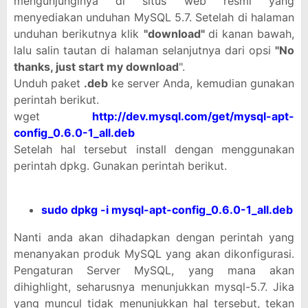
mengunjunginya di situs web resmi yang
menyediakan unduhan MySQL 5.7. Setelah di halaman
unduhan berikutnya klik
"download"
di kanan bawah,
lalu salin tautan di halaman selanjutnya dari opsi
"No
thanks, just start my download
".
Unduh paket
.deb
ke server Anda, kemudian gunakan
perintah berikut.
wget
http://dev.mysql.com/get/mysql-apt-
config_0.6.0-1_all.deb
Setelah hal tersebut install dengan menggunakan
perintah dpkg. Gunakan perintah berikut.
sudo dpkg -i mysql-apt-config_0.6.0-1_all.deb
Nanti anda akan dihadapkan dengan perintah yang
menanyakan produk MySQL yang akan dikonfigurasi.
Pengaturan Server MySQL, yang mana akan
dihighlight, seharusnya menunjukkan mysql-5.7. Jika
yang muncul tidak menunjukkan hal tersebut, tekan