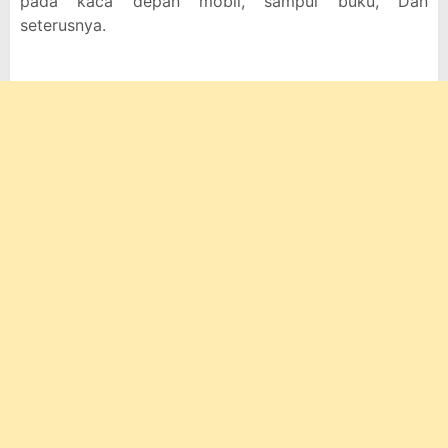
pada kaca depan mobil, sampul buku, Dan
seterusnya.