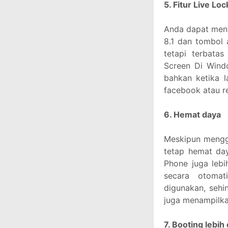
5. Fitur Live Lo
Anda dapat men
8.1 dan tombol 
tetapi terbatas
Screen Di Wind
bahkan ketika l
facebook atau r
6. Hemat daya
Meskipun mengg
tetap hemat day
Phone juga lebih
secara otomat
digunakan, sehin
juga menampilka
7. Booting lebih