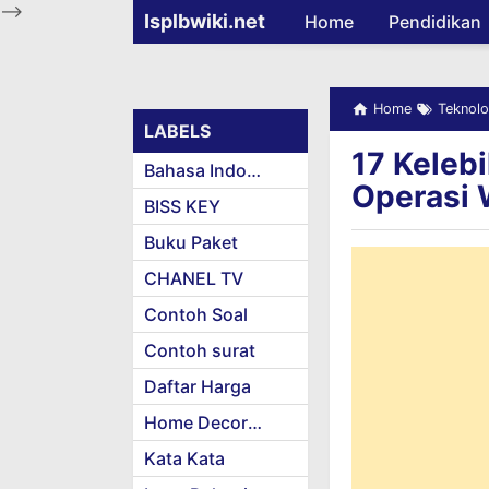
-->
Isplbwiki.net
Home
Pendidikan
Home
Teknolo
LABELS
17 Keleb
Bahasa Indonesia
Operasi
BISS KEY
Buku Paket
CHANEL TV
Contoh Soal
Contoh surat
Daftar Harga
Home Decoration
Kata Kata