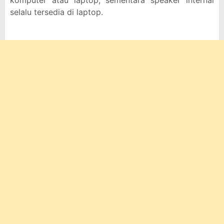
komputer atau laptop, sementara speaker internal
selalu tersedia di laptop.