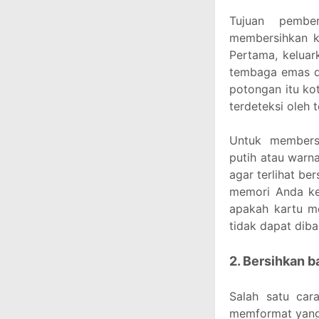
Tujuan pember
membersihkan k
Pertama, keluar
tembaga emas d
potongan itu ko
terdeteksi oleh 
Untuk members
putih atau warn
agar terlihat be
memori Anda ke 
apakah kartu m
tidak dapat diba
2. Bersihkan b
Salah satu car
memformat yang