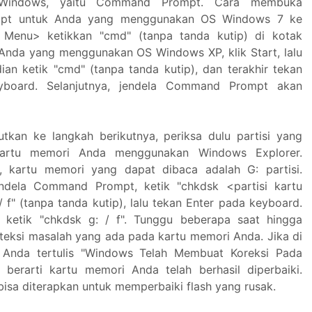
 Windows, yaitu Command Prompt. Cara membuka
t untuk Anda yang menggunakan OS Windows 7 ke
rt Menu> ketikkan "cmd" (tanpa tanda kutip) di kotak
 Anda yang menggunakan OS Windows XP, klik Start, lalu
dian ketik "cmd" (tanpa tanda kutip), dan terakhir tekan
yboard. Selanjutnya, jendela Command Prompt akan
tkan ke langkah berikutnya, periksa dulu partisi yang
artu memori Anda menggunakan Windows Explorer.
, kartu memori yang dapat dibaca adalah G: partisi.
endela Command Prompt, ketik "chkdsk <partisi kartu
 f" (tanpa tanda kutip), lalu tekan Enter pada keyboard.
 ketik "chkdsk g: / f". Tunggu beberapa saat hingga
ksi masalah yang ada pada kartu memori Anda. Jika di
 Anda tertulis "Windows Telah Membuat Koreksi Pada
tu berarti kartu memori Anda telah berhasil diperbaiki.
bisa diterapkan untuk memperbaiki flash yang rusak.