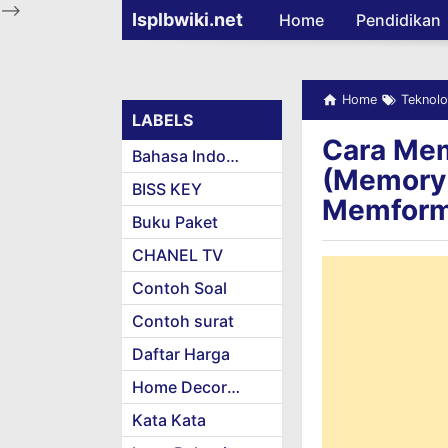
-->
Isplbwiki.net
Home
Pendidikan
Home
Teknolo
LABELS
Cara Mem
Bahasa Indonesia
(Memory 
BISS KEY
Memform
Buku Paket
CHANEL TV
Contoh Soal
Contoh surat
Daftar Harga
Home Decoration
Kata Kata