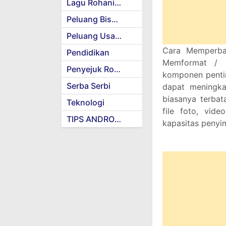
Lagu Rohani Kristen
Peluang Bisnis
Peluang Usaha
Cara Memperba
Pendidikan
Memformat / M
Penyejuk Rohani
komponen pentin
Serba Serbi
dapat meningk
biasanya terba
Teknologi
file foto, vide
TIPS ANDROID
kapasitas penyi