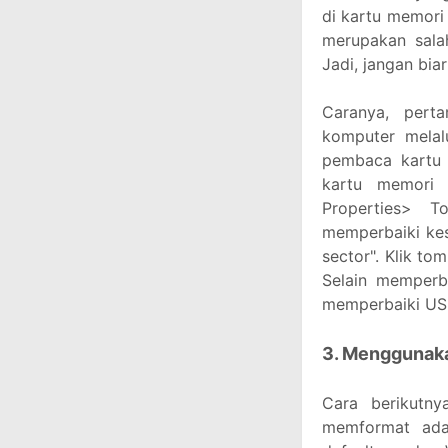
di kartu memori
merupakan sala
Jadi, jangan bia
Caranya, pert
komputer melal
pembaca kartu 
kartu memori 
Properties> T
memperbaiki kes
sector". Klik t
Selain memperba
memperbaiki USB
3. Menggunak
Cara berikutn
memformat ada