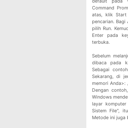
default pada
Command Promp
atas, klik Sta
pencarian. Bagi
pilih Run. Kemu
Enter pada ke
terbuka.
Sebelum melanju
dibaca pada k
Sebagai contoh
Sekarang, di j
memori Anda>: /
Dengan contoh,
Windows mendete
layar komputer
Sistem File", i
Metode ini juga 