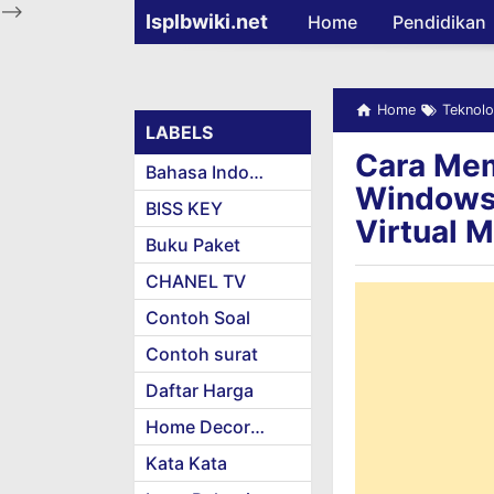
-->
Isplbwiki.net
Home
Pendidikan
Home
Teknolo
LABELS
Cara Mem
Bahasa Indonesia
Windows 
BISS KEY
Virtual 
Buku Paket
CHANEL TV
Contoh Soal
Contoh surat
Daftar Harga
Home Decoration
Kata Kata