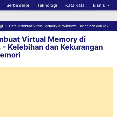
Serba serbi
Teknologi
Kata Kata
Bisnis
Skip to main content
gi
Cara Membuat Virtual Memory di Windows - Kelebihan dan Kekurangan Virtual Memori
buat Virtual Memory di
- Kelebihan dan Kekurangan
Memori