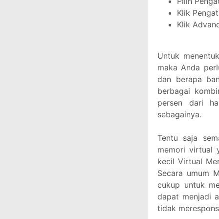
Pilih Penga
Klik Penga
Klik Advan
Untuk menentuk
maka Anda perl
dan berapa ba
berbagai kombin
persen dari ha
sebagainya.
Tentu saja sem
memori virtual
kecil Virtual Me
Secara umum Me
cukup untuk me
dapat menjadi a
tidak merespons