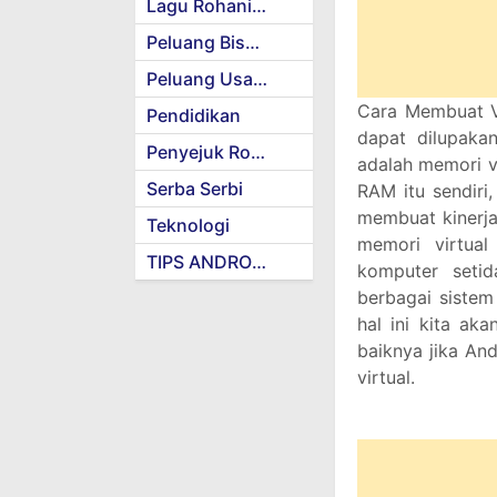
Lagu Rohani Kristen
Peluang Bisnis
Peluang Usaha
Cara Membuat Vi
Pendidikan
dapat dilupaka
Penyejuk Rohani
adalah memori v
Serba Serbi
RAM itu sendiri
membuat kinerja
Teknologi
memori virtual
TIPS ANDROID
komputer seti
berbagai sistem
hal ini kita ak
baiknya jika An
virtual.