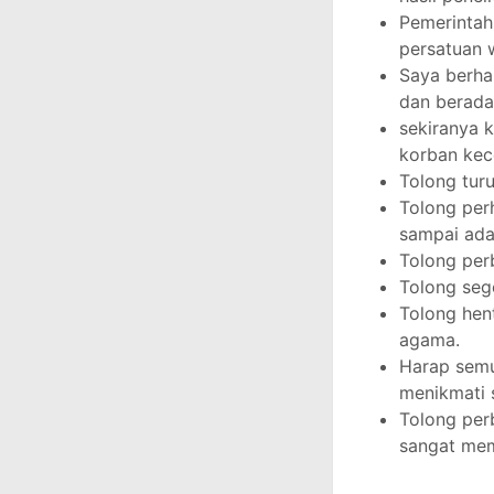
Pemerintah
persatuan 
Saya berha
dan berada
sekiranya 
korban kec
Tolong tur
Tolong per
sampai ada
Tolong per
Tolong sege
Tolong hen
agama.
Harap semu
menikmati s
Tolong per
sangat me