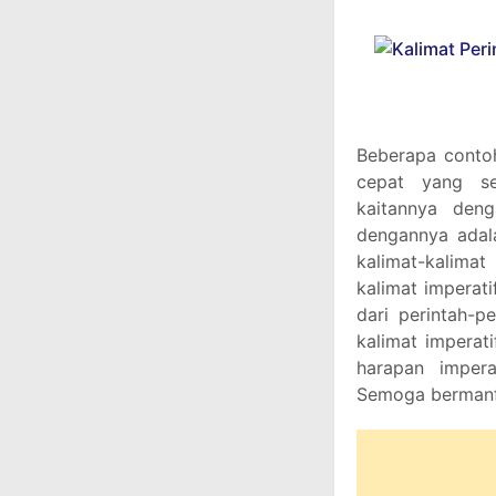
Beberapa contoh
cepat yang se
kaitannya deng
dengannya adala
kalimat-kalimat
kalimat imperatif
dari perintah-p
kalimat imperat
harapan imperat
Semoga bermanf