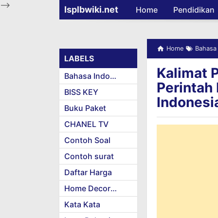
-->
Isplbwiki.net
Home
Pendidikan
Home
Bahasa 
LABELS
Kalimat 
Bahasa Indonesia
Perintah
BISS KEY
Indonesi
Buku Paket
CHANEL TV
Contoh Soal
Contoh surat
Daftar Harga
Home Decoration
Kata Kata