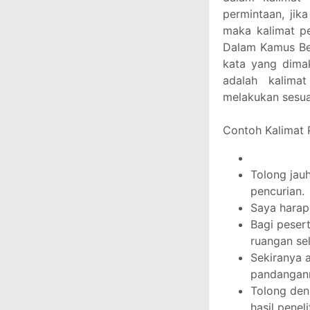
permintaan, jik
maka kalimat pe
Dalam Kamus Bes
kata yang dimak
adalah kalima
melakukan sesua
Contoh Kalimat P
Tolong jau
pencurian.
Saya harap
Bagi peser
ruangan sel
Sekiranya 
pandangan
Tolong de
hasil peneli