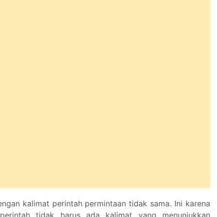
engan kalimat perintah permintaan tidak sama. Ini karena
perintah tidak harus ada kalimat yang menunjukkan