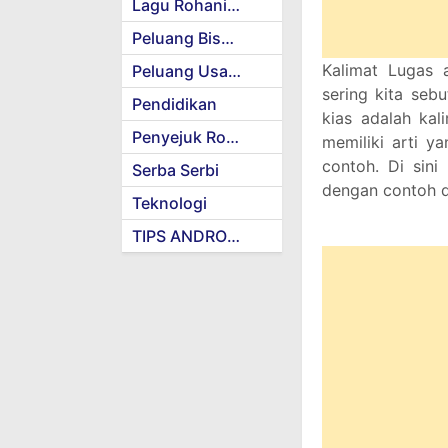
Lagu Rohani Kristen
Peluang Bisnis
Kalimat Lugas 
Peluang Usaha
sering kita seb
Pendidikan
kias adalah kal
Penyejuk Rohani
memiliki arti y
contoh. Di sin
Serba Serbi
dengan contoh d
Teknologi
TIPS ANDROID