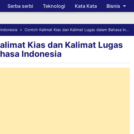
Serba serbi
Teknologi
Kata Kata
Bisnis
Skip to main content
Indonesia
Contoh Kalimat Kias dan Kalimat Lugas dalam Bahasa Indonesia
alimat Kias dan Kalimat Lugas
hasa Indonesia