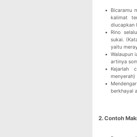
Bicaramu ma
kalimat t
diucapkan l
Rino sela
sukai. (Ka
yaitu mera
Walaupun ia
artinya so
Kejarlah 
menyerah)
Mendengar 
berkhayal a
2. Contoh Mak