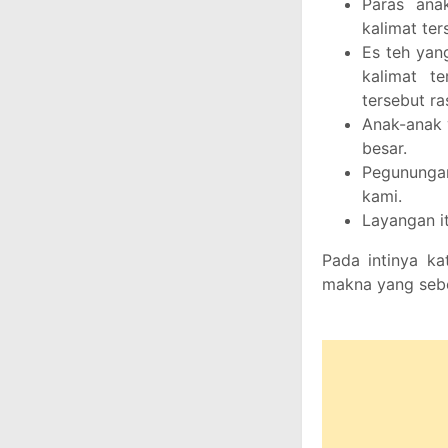
Paras ana
kalimat ter
Es teh yang
kalimat t
tersebut ra
Anak-anak 
besar.
Pegunungan
kami.
Layangan it
Pada intinya ka
makna yang sebe