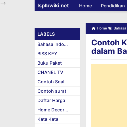
-->
Isplbwiki.net
Home
Pendidikan
Home
Bahasa 
LABELS
Contoh K
Bahasa Indonesia
dalam Ba
BISS KEY
Buku Paket
CHANEL TV
Contoh Soal
Contoh surat
Daftar Harga
Home Decoration
Kata Kata