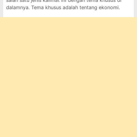
salah satu jenis kalimat ini dengan tema khusus di
dalamnya. Tema khusus adalah tentang ekonomi.