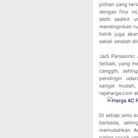
pilihan yang te
dengan fitur i
lebih sedikit
mendinginkan ru
listrik juga a
sekali setelah di
Jadi Panasonic 
terbaik, yang m
canggih, sehi
pendingin uda
sangat mudah, 
rajaharga.com a
Di setiap jenis 
berbeda, sehin
memudahkan An
paling cocok un