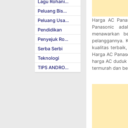
Lagu Rohani Kristen
Peluang Bisnis
Harga AC Panas
Peluang Usaha
Panasonic ada
Pendidikan
menawarkan be
Penyejuk Rohani
pelanggannya. 
kualitas terbai
Serba Serbi
Harga AC Panaso
Teknologi
harga AC duduk 
TIPS ANDROID
termurah dan ber