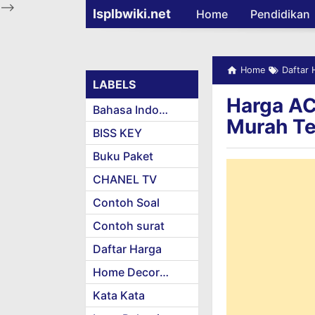
-->
Isplbwiki.net
Home
Pendidikan
Home
Daftar 
LABELS
Harga AC
Bahasa Indonesia
Murah Te
BISS KEY
Buku Paket
CHANEL TV
Contoh Soal
Contoh surat
Daftar Harga
Home Decoration
Kata Kata