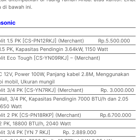
 di bawah ini.
asonic
lit 1.5 PK [CS-PN12RKJ] (Merchant)
Rp.5.500.000
 1.5 PK, Kapasitas Pendingin 3.64kW, 1150 Watt
lit Eco Tough [CS-YN09RKJ] – (Merchant)
DC 12V, Power 100W, Panjang kabel 2.8M, Menggunakan
pi mobil, Ukuran mungil
lit 3/4 PK [CS-YN7RKJ] (Merchant)
Rp. 3.000.000
Wall, 3/4 PK, Kapasitas Pendingin 7000 BTU/h dan 2.05
 650 Watt
lit 2 PK [CS-PN18RKP] (Merchant)
Rp.6.700.000
 2 PK, 18800 BTU/h, 2040 Watt
lit 3/4 PK [YN 7 RKJ]
Rp. 2.889.000