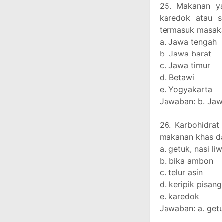
25. Makanan y
karedok atau s
termasuk masaka
a. Jawa tengah
b. Jawa barat
c. Jawa timur
d. Betawi
e. Yogyakarta
Jawaban: b. Jaw
26. Karbohidra
makanan khas d
a. getuk, nasi li
b. bika ambon
c. telur asin
d. keripik pisang
e. karedok
Jawaban: a. getu