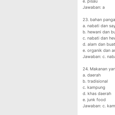
e. pisau
Jawaban: a
23. bahan pangan
a. nabati dan s
b. hewani dan b
c. nabati dan he
d. alam dan bua
e. organik dan a
Jawaban: c. nab
24. Makanan yan
a. daerah
b. tradisional
c. kampung
d. khas daerah
e. junk food
Jawaban: c. ka