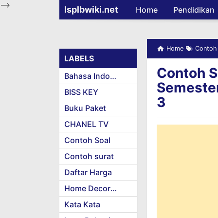
-->
Isplbwiki.net
Home
Pendidikan
Home
Contoh
LABELS
Contoh S
Bahasa Indonesia
Semester
BISS KEY
3
Buku Paket
CHANEL TV
Contoh Soal
Contoh surat
Daftar Harga
Home Decoration
Kata Kata