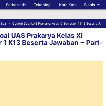
Serba serbi
Teknologi
Kata Kata
Bisnis
Skip to main content
 Soal
Contoh Soal UAS Prakarya Kelas XI Semester 1 K13 Beserta Jawaban ~ Part-3
oal UAS Prakarya Kelas XI
 1 K13 Beserta Jawaban ~ Part-