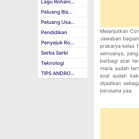
Lagu Rohani Kristen
Peluang Bisnis
Peluang Usaha
Melanjutkan Con
Pendidikan
Jawaban bagian 
Penyejuk Rohani
prakarya kelas 1
Serba Serbi
semuanya, yang 
berbagi soal te
Teknologi
mana sudah term
TIPS ANDROID
soal sudah kak
dijadikan sebag
berusaha yaa..