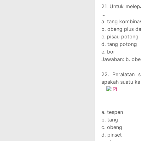
21. Untuk melep
…
a. tang kombina
b. obeng plus d
c. pisau potong
d. tang potong
e. bor
Jawaban: b. obe
22. Peralatan 
apakah suatu kab
a. tespen
b. tang
c. obeng
d. pinset