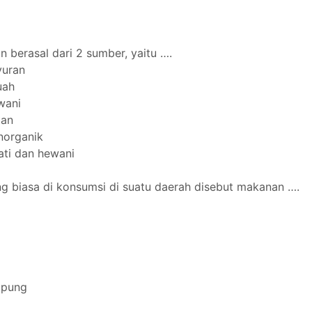
 berasal dari 2 sumber, yaitu ….
ayuran
uah
wani
tan
norganik
ati dan hewani
g biasa di konsumsi di suatu daerah disebut makanan ….
mpung