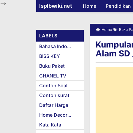
-->
Isplbwiki.net
Home
Pendidikan
Home
Buku Pa
LABELS
Kumpulan
Bahasa Indonesia
Alam SD 
BISS KEY
Buku Paket
CHANEL TV
Contoh Soal
Contoh surat
Daftar Harga
Home Decoration
Kata Kata