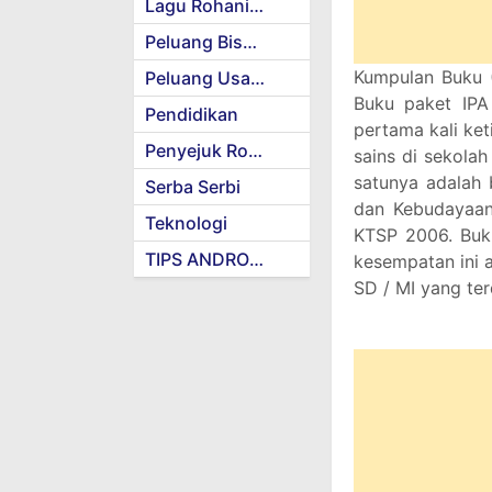
Lagu Rohani Kristen
Peluang Bisnis
Kumpulan Buku 
Peluang Usaha
Buku paket IPA
Pendidikan
pertama kali ket
Penyejuk Rohani
sains di sekola
satunya adalah 
Serba Serbi
dan Kebudayaan
Teknologi
KTSP 2006. Buk
TIPS ANDROID
kesempatan ini 
SD / MI yang ter