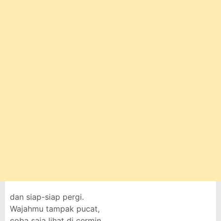
dan siap-siap pergi.
Wajahmu tampak pucat,
coba saja lihat di cermin.