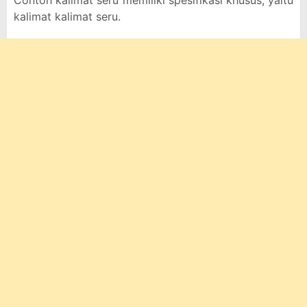
Contoh kalimat seru memiliki spesifikasi khusus, yaitu
kalimat kalimat seru.