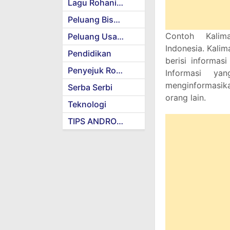
Lagu Rohani Kristen
Peluang Bisnis
Contoh Kalim
Peluang Usaha
Indonesia. Kalim
Pendidikan
berisi informas
Penyejuk Rohani
Informasi ya
menginformasi
Serba Serbi
orang lain.
Teknologi
TIPS ANDROID