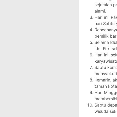
sejumlah p
alami.
Hari ini, P
hari Sabtu
Rencananya
pemilik ba
Selama Idul
Idul Fitri se
Hari ini, 
karyawisat
Sabtu kema
mensyukuri 
Kemarin, ak
taman kota
Hari Mingg
membersihk
Sabtu depa
wisuda sek