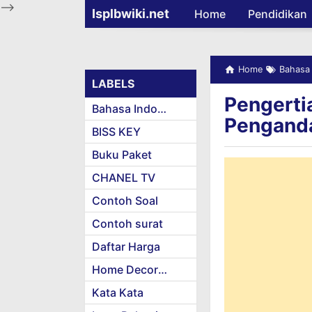
-->
Isplbwiki.net
Home
Pendidikan
Home
Bahasa 
LABELS
Pengerti
Bahasa Indonesia
Penganda
BISS KEY
Buku Paket
CHANEL TV
Contoh Soal
Contoh surat
Daftar Harga
Home Decoration
Kata Kata