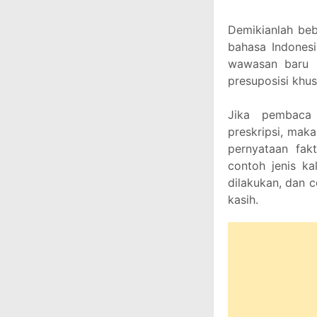
Demikianlah be
bahasa Indones
wawasan baru 
presuposisi khu
Jika pembaca 
preskripsi, mak
pernyataan fak
contoh jenis k
dilakukan, dan c
kasih.