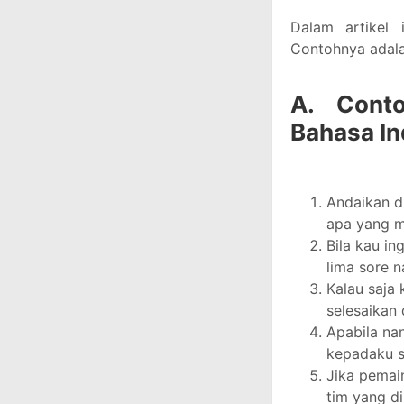
Dalam artikel i
Contohnya adala
A. Cont
Bahasa In
Andaikan d
apa yang me
Bila kau in
lima sore n
Kalau saja 
selesaikan 
Apabila nan
kepadaku s
Jika pemain
tim yang d