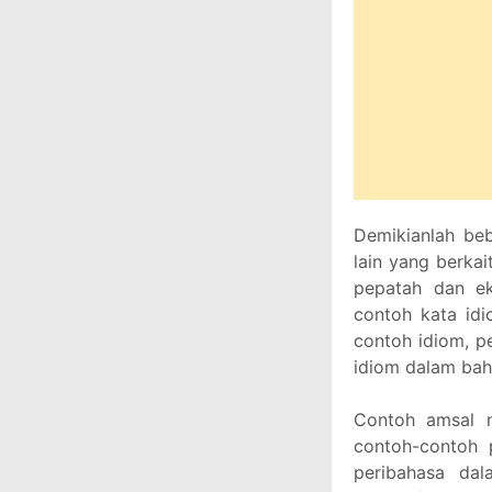
Demikianlah beb
lain yang berka
pepatah dan eks
contoh kata idi
contoh idiom, pe
idiom dalam baha
Contoh amsal 
contoh-contoh 
peribahasa da