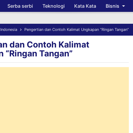
Serba serbi
Teknologi
Kata Kata
Bisnis
Skip to main content
Indonesia
Pengertian dan Contoh Kalimat Ungkapan “Ringan Tangan”
an dan Contoh Kalimat
 “Ringan Tangan”