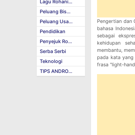
Lagu Rohani Kristen
Peluang Bisnis
Pengertian dan 
Peluang Usaha
bahasa Indonesi
Pendidikan
sebagai ekspre
Penyejuk Rohani
kehidupan sehar
membantu, memba
Serba Serbi
pada kata yang 
Teknologi
frasa "light-han
TIPS ANDROID