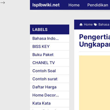
-->
Isplbwiki.net
Home
Pendidikan
Home
Bahasa 
LABELS
Pengerti
Bahasa Indonesia
Ungkapan
BISS KEY
Buku Paket
CHANEL TV
Contoh Soal
Contoh surat
Daftar Harga
Home Decoration
Kata Kata