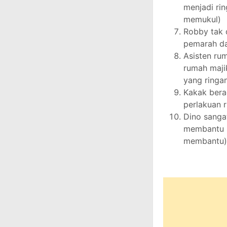
menjadi ri
memukul)
Robby tak 
pemarah da
Asisten rum
rumah maji
yang ringa
Kakak bera
perlakuan r
Dino sangat
membantu s
membantu)