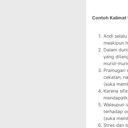
Contoh Kalimat
Andi selal
meskipun h
Dalam dunia
yang ditan
murid-muri
Pramugari 
cekatan, n
(suka mem
Karena sifa
mendapatka
Walaupun i
terhadap o
(suka mem
Stres dan 