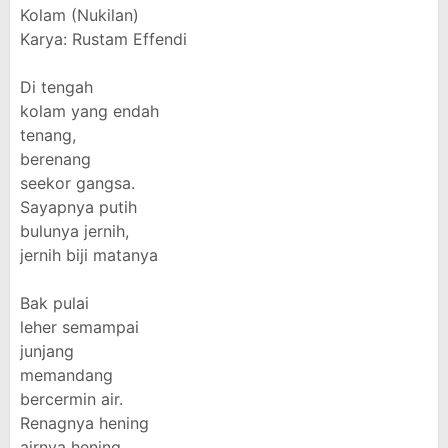
Kolam (Nukilan)
Karya: Rustam Effendi
Di tengah
kolam yang endah
tenang,
berenang
seekor gangsa.
Sayapnya putih
bulunya jernih,
jernih biji matanya
Bak pulai
leher semampai
junjang
memandang
bercermin air.
Renagnya hening
airnya hening,