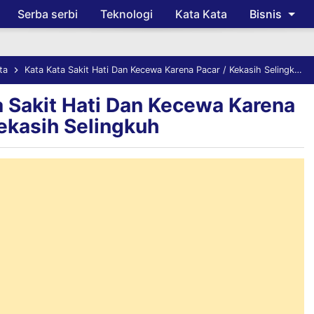
Serba serbi
Teknologi
Kata Kata
Bisnis
Skip to main content
ta
Kata Kata Sakit Hati Dan Kecewa Karena Pacar / Kekasih Selingkuh
a Sakit Hati Dan Kecewa Karena
Kekasih Selingkuh