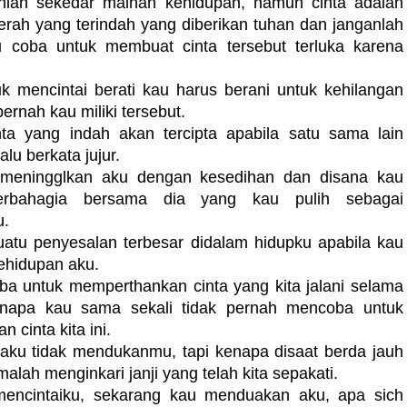
nlah sekedar mainan kehidupan, namun cinta adalah
erah yang terindah yang diberikan tuhan dan janganlah
 coba untuk membuat cinta tersebut terluka karena
uk mencintai berati kau harus berani untuk kehilangan
pernah kau miliki tersebut.
ta yang indah akan tercipta apabila satu sama lain
alu berkata jujur.
 meningglkan aku dengan kesedihan dan disana kau
rbahagia bersama dia yang kau pulih sebagai
u.
atu penyesalan terbesar didalam hidupku apabila kau
kehidupan aku.
a untuk memperthankan cinta yang kita jalani selama
kenapa kau sama sekali tidak pernah mencoba untuk
 cinta kita ini.
 aku tidak mendukanmu, tapi kenapa disaat berda jauh
malah menginkari janji yang telah kita sepakati.
encintaiku, sekarang kau menduakan aku, apa sich