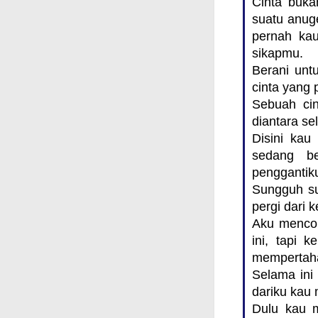
Cinta buka
suatu anug
pernah kau
sikapmu.
Berani unt
cinta yang 
Sebuah cin
diantara sel
Disini kau
sedang be
penggantik
Sungguh su
pergi dari 
Aku mencob
ini, tapi 
mempertahan
Selama ini
dariku kau 
Dulu kau m