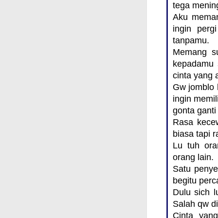
tega menin
Aku memang
ingin perg
tanpamu.
Memang sua
kepadamu 
cinta yang 
Gw jomblo 
ingin memil
gonta ganti
Rasa kecew
biasa tapi 
Lu tuh ora
orang lain.
Satu penye
begitu perc
Dulu sich l
Salah qw d
Cinta yan