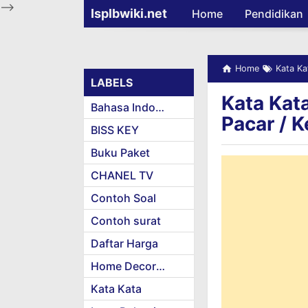
-->
Isplbwiki.net
Home
Pendidikan
Home
Kata Ka
LABELS
Kata Kat
Bahasa Indonesia
Pacar / 
BISS KEY
Buku Paket
CHANEL TV
Contoh Soal
Contoh surat
Daftar Harga
Home Decoration
Kata Kata