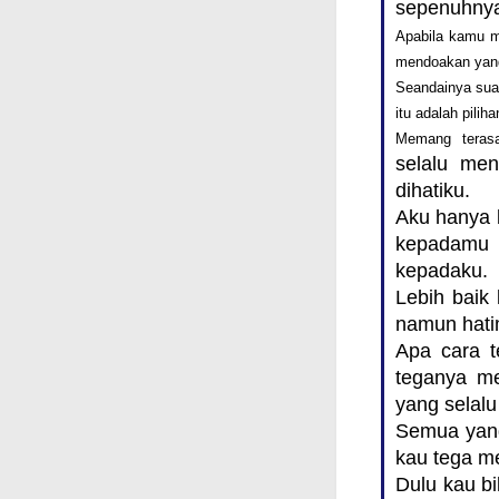
sepenuhnya 
Apabila kamu me
mendoakan yang
Seandainya suat
itu adalah piliha
Memang teras
selalu me
dihatiku.
Aku hanya b
kepadamu
kepadaku.
Lebih baik
namun hati
Apa cara t
teganya me
yang selalu
Semua yang
kau tega me
Dulu kau b