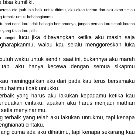
bisa kumiliki.
rasa dia jauh lbih baik untuk dirimu, aku akan terima dan aku akan sellau
 terbaik untuk kebahagianmu.
u hari nanti kau tidak bahagia bersamanya, jangan pernah kau sesali karena
n yang telah kau pilih.
lucu jika dibayangkan ketika aku masih saja
a sangat
ngharapkanmu, walau kau selalu menggoreskan luka
utuh waktu untuk sendiri saat ini, bukannya aku marah
 tapi aku hanya kecewa dengan semua sikapmu
 kau meninggalkan aku dari pada kau terus bersamaku
mu hatimu tidak untukku.
erbaik yang harus aku lakukan kepadamu ketika kau
nduakan cintaku, apakah aku harus menjadi mathari
 setia menyinarimu.
 terbaik yang telah aku lakukan untukmu, tapi kenapa
nghianati cintaku.
ilang cuma ada aku dihatimu, tapi kenapa sekarang kau