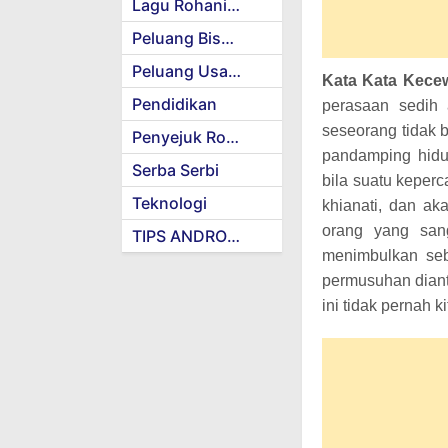
Lagu Rohani Kristen
Peluang Bisnis
Peluang Usaha
Kata Kata Kece
Pendidikan
perasaan sedih 
seseorang tidak b
Penyejuk Rohani
pandamping hid
Serba Serbi
bila suatu keperc
Teknologi
khianati, dan
akan
orang yang san
TIPS ANDROID
menimbulkan se
permusuhan dianta
ini tidak
pernah ki