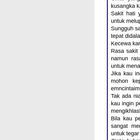
kusangka k
Sakit hati
untuk melu
Sungguh san
tepat didal
Kecewa kare
Rasa sakit
namun ras
untuk mena
Jika kau i
mohon kep
emncintaimu
Tak ada nia
kau ingin 
mengikhlas
Bila kau p
sangat me
untuk tega