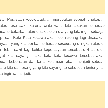
wa
- Perasaan kecewa adalah merupakan sebuah ungkapan
atau rasa sakit karena cinta yang kita rasakan terhadap
isa terbalaskan atau disakiti oleh dia yang k
ita ingin sebagai
up
, dan Kata Kata kecewa akan lebih sering lagi dirasakan
ayaan yang kita berikan terhadap seseorang diingkari atau di
 lebih sakit lagi
ketika
kepercayaan tersebut dikhiati oleh
gat kita sayangi maka kata kata kecewa tersebut akan
buah kebencian dan lama kelamaan akan menjadi sebuah
ra kita dan orang yang kita sayangi tersebut
,d
an tentuny hal
ta inginkan
terjadi.