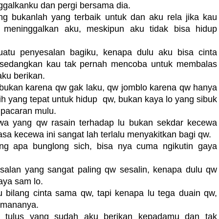
ggalkanku dan pergi bersama dia.
 bukanlah yang terbaik untuk dan aku rela jika kau
i meninggalkan aku, meskipun aku tidak bisa hidup
tu penyesalan bagiku, kenapa dulu aku bisa cinta
sedangkan kau tak pernah mencoba untuk membalas
aku berikan.
bukan karena qw gak laku, qw jomblo karena qw hanya
ih yang tepat untuk hidup qw, bukan kaya lo yang sibuk
 pacaran mulu.
a yang qw rasain terhadap lu bukan sekdar kecewa
rasa kecewa ini sangat lah terlalu menyakitkan bagi qw.
ng apa bunglong sich, bisa nya cuma ngikutin gaya
salan yang sangat paling qw sesalin, kenapa dulu qw
aya sam lo.
u bilang cinta sama qw, tapi kenapa lu tega duain qw,
imananya.
g tulus yang sudah aku berikan kepadamu dan tak