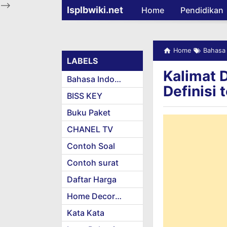
-->
Isplbwiki.net
Home
Pendidikan
Home
Bahasa 
LABELS
Kalimat D
Bahasa Indonesia
Definisi
BISS KEY
Buku Paket
CHANEL TV
Contoh Soal
Contoh surat
Daftar Harga
Home Decoration
Kata Kata