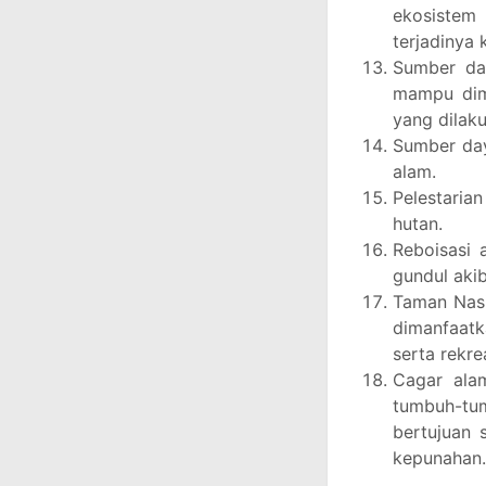
ekosistem
terjadinya
Sumber da
mampu dim
yang dilak
Sumber day
alam.
Pelestaria
hutan.
Reboisasi 
gundul aki
Taman Nasi
dimanfaatk
serta rekre
Cagar ala
tumbuh-t
bertujuan
kepunahan.