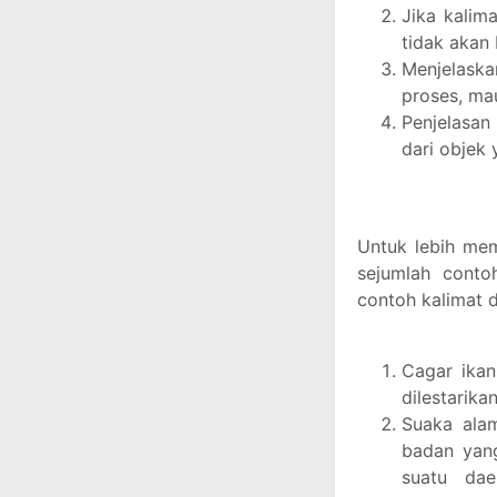
Jika kalima
tidak akan
Menjelaska
proses, mau
Penjelasan
dari objek 
Untuk lebih mema
sejumlah conto
contoh kalimat d
Cagar ikan
dilestarik
Suaka alam
badan yan
suatu da