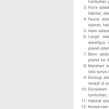
tumbuhan 
Flora adal
habitat, da
Fauna adal
daerah, hab
Alam adalah
Langit ad
sekaligus 
planet-plan
Bumi adal
planet ke-
Matahari a
tata surya 
Ekologi ad
terjadi di 
Ekosistem 
tumbuhan, 
Habitat ad
Konservas