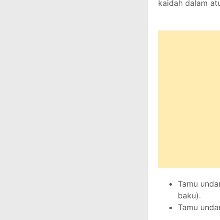
kaidah dalam atu
Tamu undang
baku).
Tamu undang