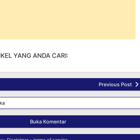
IKEL YANG ANDA CARI:
Previous Post
ka
Buka Komentar
cy
•
Disclaimer
•
terms of service