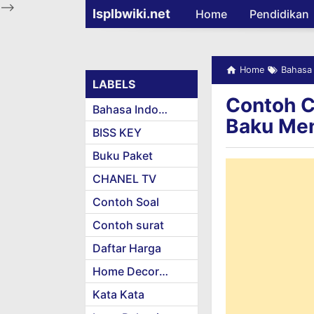
-->
Isplbwiki.net
Home
Pendidikan
Home
Bahasa 
LABELS
Contoh C
Bahasa Indonesia
Baku Men
BISS KEY
Buku Paket
CHANEL TV
Contoh Soal
Contoh surat
Daftar Harga
Home Decoration
Kata Kata