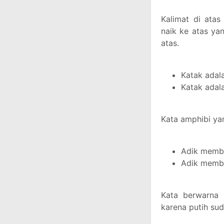
Kalimat di ata
naik ke atas ya
atas.
Katak adal
Katak adala
Kata amphibi ya
Adik membe
Adik membel
Kata berwarna 
karena putih su