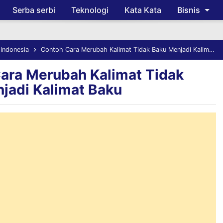
Serba serbi
Teknologi
Kata Kata
Bisnis
Skip to main content
Indonesia
Contoh Cara Merubah Kalimat Tidak Baku Menjadi Kalimat Baku
ara Merubah Kalimat Tidak
jadi Kalimat Baku