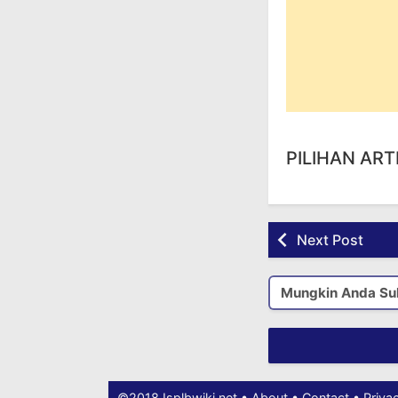
PILIHAN ART
Next Post
Mungkin Anda Su
©2018
Isplbwiki.net
•
About
•
Contact
•
Priva