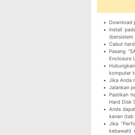
Download p
Install pa
(bersistem
Cabut hard
Pasang “S
Enclosure 
Hubungkan 
komputer t
Jika Anda 
Jalankan p
Pastikan h
Hard Disk S
Anda dapat
kanan (tab
Jika “Perf
kebawah) m