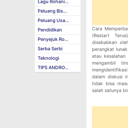
Lagu Rohani Kristen
Peluang Bisnis
Peluang Usaha
Cara Memperba
Pendidikan
(Restart Teru
Penyejuk Rohani
disebabkan ole
Serba Serbi
perangkat lunak
atau kesalahan 
Teknologi
mengambil tin
TIPS ANDROID
mengidentifikas
dalam diskusi 
tidak bisa ma
salah satunya bi