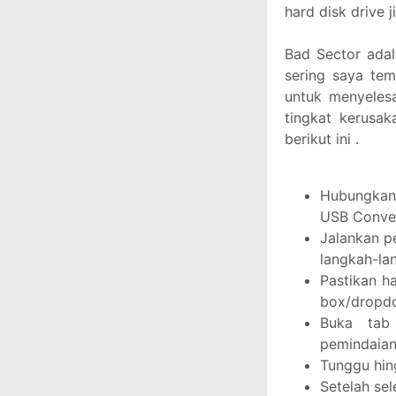
hard disk drive 
Bad Sector adal
sering saya tem
untuk menyeles
tingkat kerusak
berikut ini .
Hubungkan 
USB Conver
Jalankan p
langkah-la
Pastikan h
box/dropdo
Buka tab 
pemindaian
Tunggu hin
Setelah se