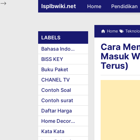
-->
Isplbwiki.net
Home
Pendidikan
Home
Teknolo
LABELS
Cara Mem
Bahasa Indonesia
Masuk Wi
BISS KEY
Terus)
Buku Paket
CHANEL TV
Contoh Soal
Contoh surat
Daftar Harga
Home Decoration
Kata Kata