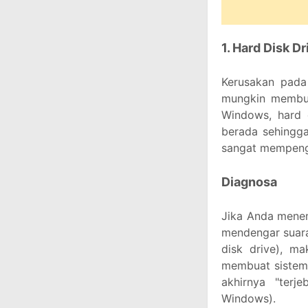
1. Hard Disk Dr
Kerusakan pada
mungkin membua
Windows, hard 
berada sehingga
sangat mempeng
Diagnosa
Jika Anda mene
mendengar suara 
disk drive), m
membuat sistem 
akhirnya "terj
Windows).