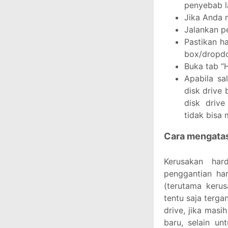
penyebab l
Jika Anda
Jalankan p
Pastikan h
box/dropdo
Buka tab “
Apabila sa
disk drive
disk driv
tidak bisa
Cara mengata
Kerusakan har
penggantian ha
(terutama kerusa
tentu saja terga
drive, jika masi
baru, selain un