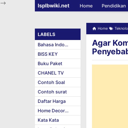
-->
Isplbwiki.net
Home
Pendidikan
Home
Teknolo
LABELS
Agar Kom
Bahasa Indonesia
Penyebab
BISS KEY
Buku Paket
CHANEL TV
Contoh Soal
Contoh surat
Daftar Harga
Home Decoration
Kata Kata