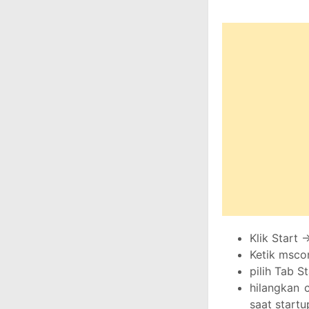
Klik Start 
Ketik mscon
pilih Tab S
hilangkan 
saat startu