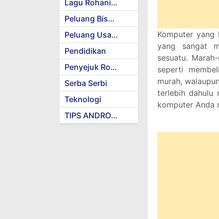
Lagu Rohani Kristen
Peluang Bisnis
Komputer yang l
Peluang Usaha
yang sangat me
Pendidikan
sesuatu. Marah
Penyejuk Rohani
seperti membel
murah, walaupun
Serba Serbi
terlebih dahulu
Teknologi
komputer Anda m
TIPS ANDROID