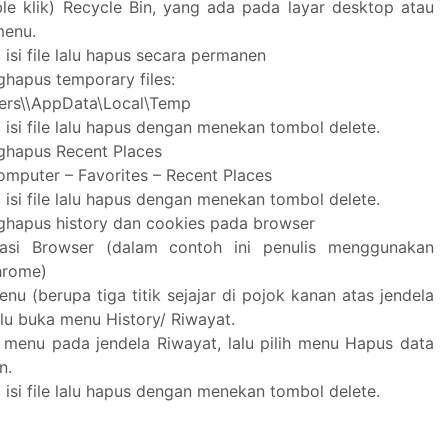
le klik) Recycle Bin, yang ada pada layar desktop atau
menu.
isi file lalu hapus secara permanen
hapus temporary files:
ers\\AppData\Local\Temp
isi file lalu hapus dengan menekan tombol delete.
hapus Recent Places
mputer – Favorites – Recent Places
isi file lalu hapus dengan menekan tombol delete.
hapus history dan cookies pada browser
kasi Browser (dalam contoh ini penulis menggunakan
hrome)
enu (berupa tiga titik sejajar di pojok kanan atas jendela
alu buka menu History/ Riwayat.
 menu pada jendela Riwayat, lalu pilih menu Hapus data
n.
isi file lalu hapus dengan menekan tombol delete.