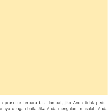
 prosesor terbaru bisa lambat, jika Anda tidak peduli
nnya dengan baik. Jika Anda mengalami masalah, Anda