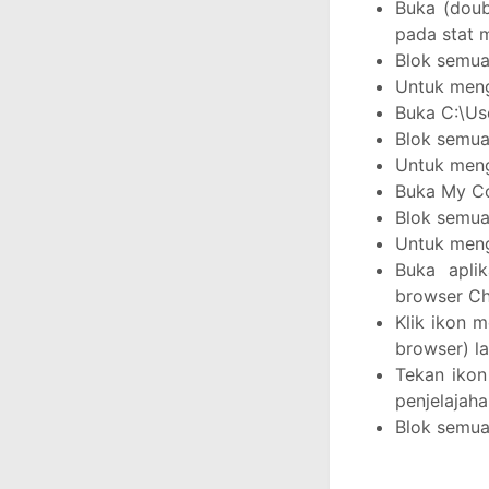
Buka (doub
pada stat 
Blok semua 
Untuk meng
Buka C:\Us
Blok semua 
Untuk meng
Buka My Co
Blok semua 
Untuk meng
Buka apli
browser C
Klik ikon m
browser) l
Tekan ikon
penjelajaha
Blok semua 