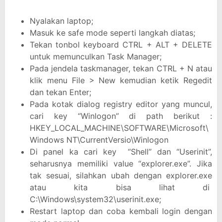
Nyalakan laptop;
Masuk ke safe mode seperti langkah diatas;
Tekan tonbol keyboard CTRL + ALT + DELETE
untuk memunculkan Task Manager;
Pada jendela taskmanager, tekan CTRL + N atau
klik menu File > New kemudian ketik Regedit
dan tekan Enter;
Pada kotak dialog registry editor yang muncul,
cari key “Winlogon” di path berikut :
HKEY_LOCAL_MACHINE\SOFTWARE\Microsoft\
Windows NT\CurrentVersio\Winlogon
Di panel ka cari key “Shell” dan “Userinit”,
seharusnya memiliki value “explorer.exe”. Jika
tak sesuai, silahkan ubah dengan explorer.exe
atau kita bisa lihat di
C:\Windows\system32\userinit.exe;
Restart laptop dan coba kembali login dengan