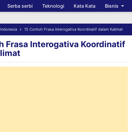
Serba serbi
Teknologi
Kata Kata
Bisnis
Skip to main content
Indonesia
15 Contoh Frasa Interogativa Koordinatif dalam Kalimat
 Frasa Interogativa Koordinatif
limat