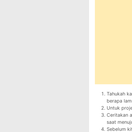
Tahukah ka
berapa lam
Untuk proj
Ceritakan 
saat menuju
Sebelum ki