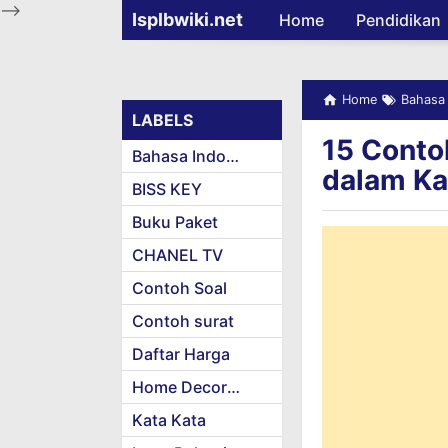
-->
Isplbwiki.net
Home
Pendidikan
Home
Bahasa 
LABELS
15 Contoh
Bahasa Indonesia
dalam Ka
BISS KEY
Buku Paket
CHANEL TV
Contoh Soal
Contoh surat
Daftar Harga
Home Decoration
Kata Kata