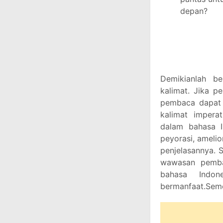
depan?
Demikianlah be
kalimat. Jika p
pembaca dapat m
kalimat imperat
dalam bahasa In
peyorasi, amelio
penjelasannya. 
wawasan pemba
bahasa Indon
bermanfaat.Sem