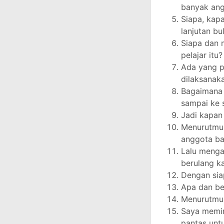
banyak ang
Siapa, kap
lanjutan bu
Siapa dan 
pelajar itu?
Ada yang p
dilaksanak
Bagaimana 
sampai ke 
Jadi kapan
Menurutmu 
anggota ba
Lalu menga
berulang ka
Dengan sia
Apa dan be
Menurutmu 
Saya memin
pantas unt