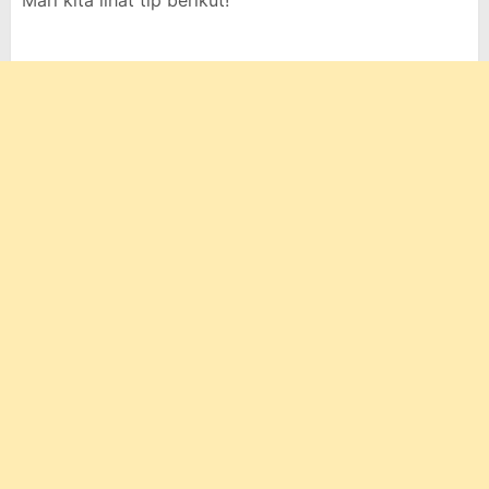
Mari kita lihat tip berikut!