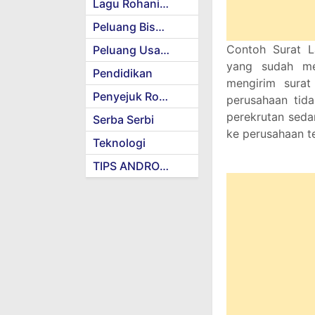
Lagu Rohani Kristen
Peluang Bisnis
Contoh Surat L
Peluang Usaha
yang sudah me
Pendidikan
mengirim surat
Penyejuk Rohani
perusahaan tid
perekrutan seda
Serba Serbi
ke perusahaan t
Teknologi
TIPS ANDROID