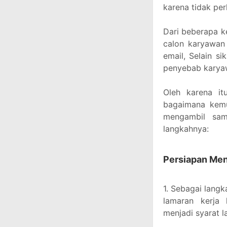
karena tidak per
Dari beberapa k
calon karyawan
email, Selain s
penyebab karyaw
Oleh karena i
bagaimana kemu
mengambil samp
langkahnya:
Persiapan Men
1. Sebagai lang
lamaran kerja
menjadi syarat la