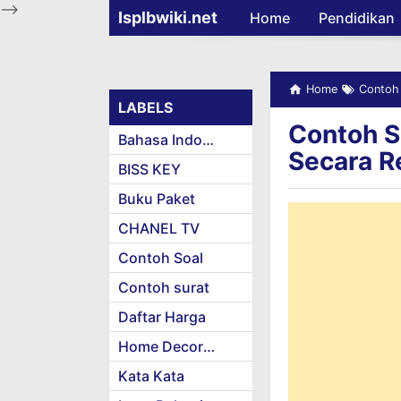
-->
Isplbwiki.net
Home
Pendidikan
Home
Contoh 
LABELS
Contoh S
Bahasa Indonesia
Secara R
BISS KEY
Buku Paket
CHANEL TV
Contoh Soal
Contoh surat
Daftar Harga
Home Decoration
Kata Kata