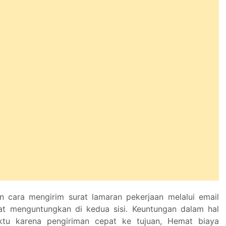
n cara mengirim surat lamaran pekerjaan melalui email
gat menguntungkan di kedua sisi. Keuntungan dalam hal
tu karena pengiriman cepat ke tujuan, Hemat biaya