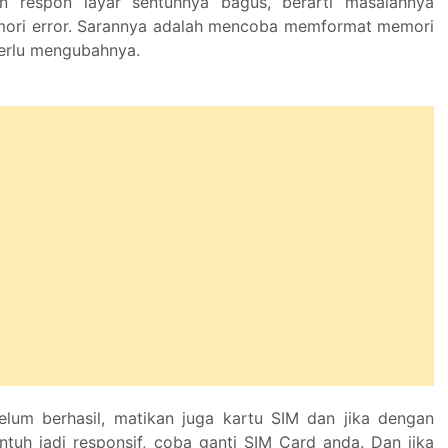
n respon layar sentuhnya bagus, berarti masalahnya
mori error. Sarannya adalah mencoba memformat memori
perlu mengubahnya.
elum berhasil, matikan juga kartu SIM dan jika dengan
entuh jadi responsif, coba ganti SIM Card anda. Dan jika