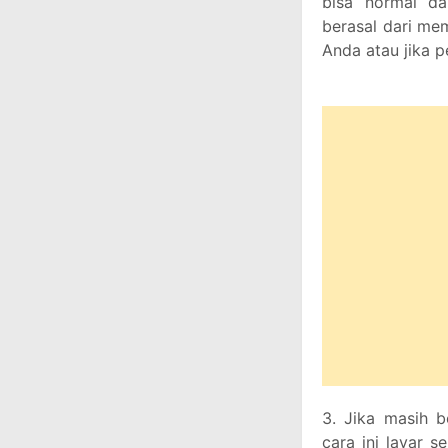
bisa normal da
berasal dari me
Anda atau jika 
3. Jika masih b
cara ini layar s