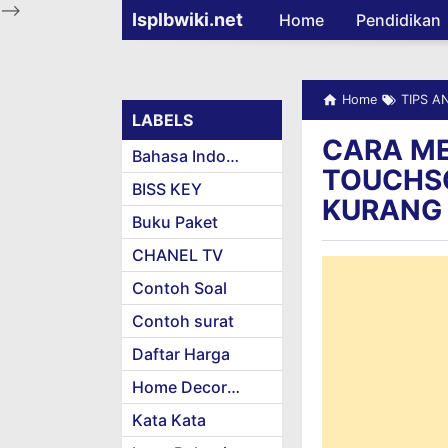
-->
Isplbwiki.net
Home
Pendidikan
Home
TIPS A
LABELS
CARA ME
Bahasa Indonesia
TOUCHSC
BISS KEY
KURANG 
Buku Paket
CHANEL TV
Contoh Soal
Contoh surat
Daftar Harga
Home Decoration
Kata Kata