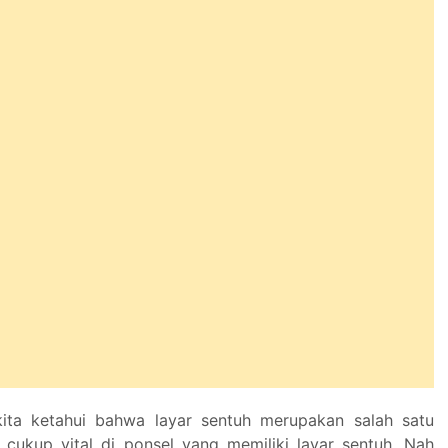
kita ketahui bahwa layar sentuh merupakan salah satu
ukup vital di ponsel yang memiliki layar sentuh. Nah