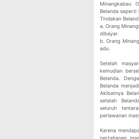
Minangkabau (S
Belanda seperti 
Tindakan Beland
a. Orang Minang
dibayar.
b. Orang Minan
adu.
Setelah masya
kemudian berse
Belanda. Deng
Belanda menjad
Akibatnya Bela
setelah Belan
seluruh tenta
perlawanan masy
Karena mendapat
pertahanan mas