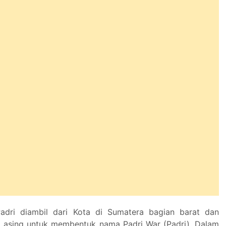
dri diambil dari Kota di Sumatera bagian barat dan
 asing untuk membentuk nama Padri War (Padri), Dalam