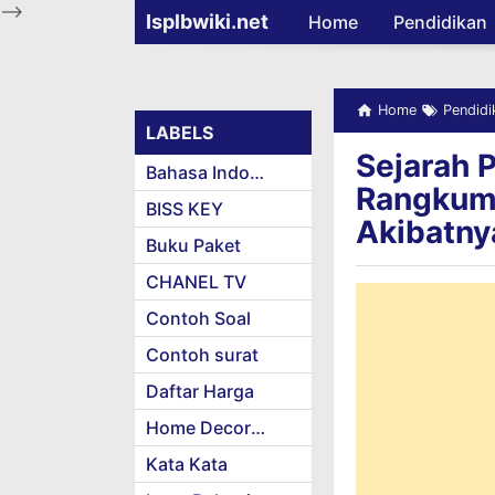
-->
Isplbwiki.net
Home
Pendidikan
Home
Pendidi
LABELS
Sejarah 
Bahasa Indonesia
Rangkuma
BISS KEY
Akibatny
Buku Paket
CHANEL TV
Contoh Soal
Contoh surat
Daftar Harga
Home Decoration
Kata Kata