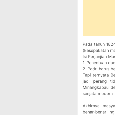
Pada tahun 182
(kesepakatan mas
Isi Perjanjian Ma
1. Penentuan da
2. Padri harus 
Tapi ternyata B
jadi perang ti
Minangkabau de
senjata modern
Akhirnya, masy
benar-benar ing