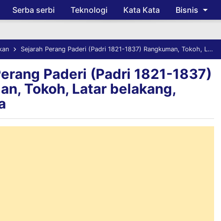
Serba serbi
Teknologi
Kata Kata
Bisnis
Skip to main content
kan
Sejarah Perang Paderi (Padri 1821-1837) Rangkuman, Tokoh, Latar belakang, Akibatnya
Perang Paderi (Padri 1821-1837)
n, Tokoh, Latar belakang,
a