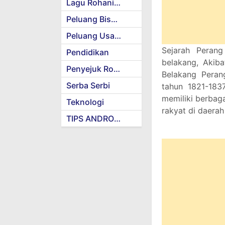
Lagu Rohani Kristen
Peluang Bisnis
Peluang Usaha
Sejarah Perang
Pendidikan
belakang, Akiba
Penyejuk Rohani
Belakang Peran
Serba Serbi
tahun 1821-183
memiliki berbag
Teknologi
rakyat di daera
TIPS ANDROID