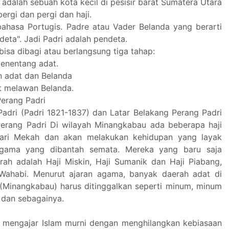
i adalah sebuah kota kecil di pesisir barat Sumatera Utara
rgi dan pergi dan haji.
 bahasa Portugis. Padre atau Vader Belanda yang berarti
deta". Jadi Padri adalah pendeta.
 bisa dibagi atau berlangsung tiga tahap:
menentang adat.
n adat dan Belanda
at melawan Belanda.
Perang Padri
Padri (Padri 1821-1837) dan Latar Belakang Perang Padri
erang Padri Di wilayah Minangkabau ada beberapa haji
ari Mekah dan akan melakukan kehidupan yang layak
agama yang dibantah semata. Mereka yang baru saja
arah adalah Haji Miskin, Haji Sumanik dan Haji Piabang,
Wahabi. Menurut ajaran agama, banyak daerah adat di
(Minangkabau) harus ditinggalkan seperti minum, minum
, dan sebagainya.
k mengajar Islam murni dengan menghilangkan kebiasaan