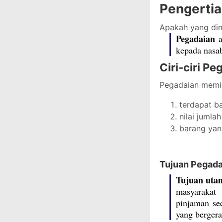
Pengerti
Apakah yang di
Pegadaian
kepada nasab
Ciri-ciri P
Pegadaian memilik
terdapat b
nilai jumla
barang yan
Tujuan Pegada
Tujuan uta
masyarakat
pinjaman sec
yang bergera