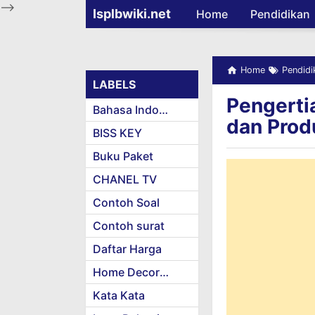
-->
Isplbwiki.net
Home
Pendidikan
Home
Pendidi
LABELS
Pengertia
Bahasa Indonesia
dan Prod
BISS KEY
Buku Paket
CHANEL TV
Contoh Soal
Contoh surat
Daftar Harga
Home Decoration
Kata Kata