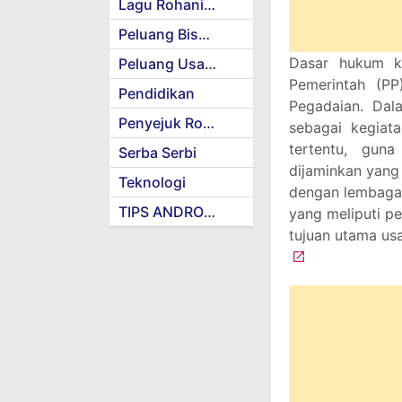
Lagu Rohani Kristen
Peluang Bisnis
Dasar hukum ke
Peluang Usaha
Pemerintah (P
Pendidikan
Pegadaian. Dal
Penyejuk Rohani
sebagai kegiat
tertentu, gun
Serba Serbi
dijaminkan yang
Teknologi
dengan lembaga 
TIPS ANDROID
yang meliputi pe
tujuan utama us